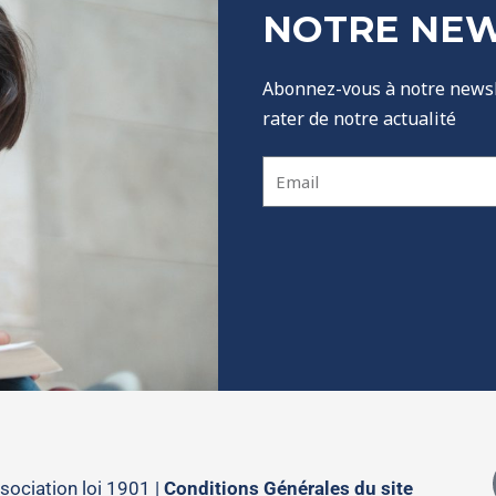
NOTRE NE
Abonnez-vous à notre newsl
rater de notre actualité
E
m
a
i
l
ociation loi 1901 |
Conditions Générales du site